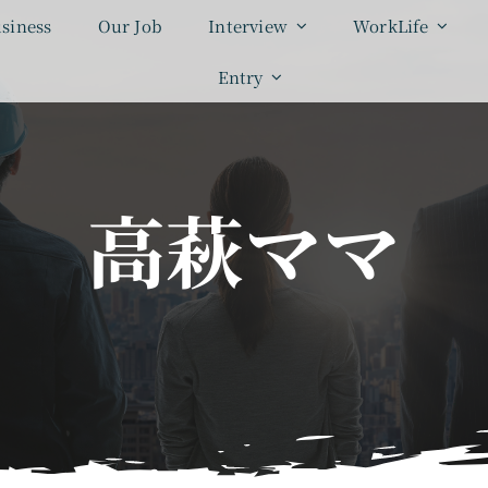
siness
Our Job
Interview
WorkLife
Entry
高萩ママ