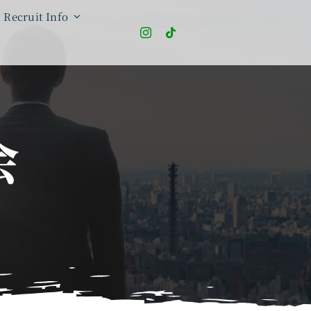
Recruit Info
会