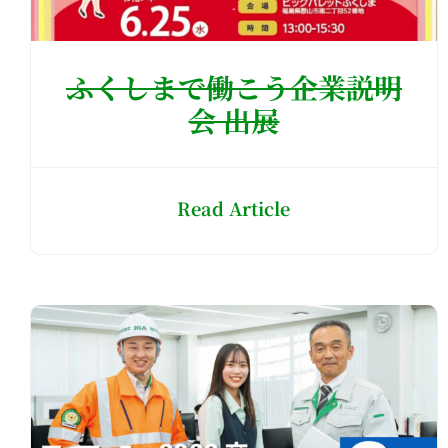
ふくしまで働こう企業説明
会 出展
Read Article