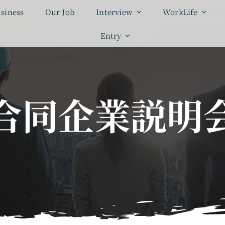
siness
Our Job
Interview
WorkLife
Entry
合同企業説明