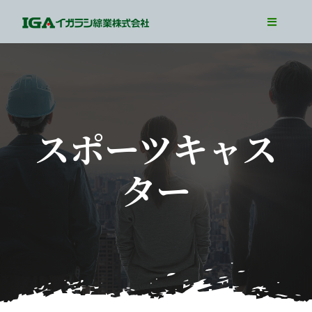
Skip
Toggle
to
Navigati
TOP
content
Our Business
Our Job
スポーツキャス
Interview
ター
WorkLife
Recruit Info
Entry