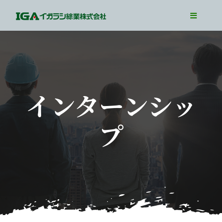
Skip
Toggle
to
Navigati
TOP
content
Our Business
Our Job
インターンシッ
Interview
プ
WorkLife
Recruit Info
Entry